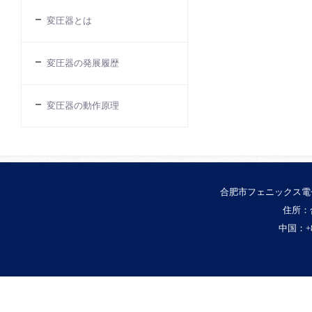
変圧器とは
変圧器の発展履歴
変圧器の動作原理
合肥市フェニックス電
住所：
中国：+86