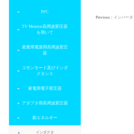
PFC
Previous：
インバータ
TV Monitor高周波変圧器
を用いて
産業用電源用高周波変圧
器
コモンモード及びインダ
クタンス
家電用電子変圧器
アダプタ用高周波変圧器
新エネルギー
インダクタ