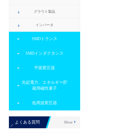
グラウト製品
インバータ
SMDトランス
SMDインダクタンス
平面変圧器
光起電力、エネルギー貯
蔵用磁性素子
低周波変圧器
よくある質問
More