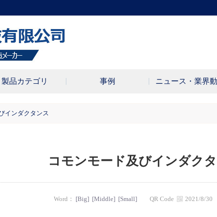
製品カテゴリ
事例
ニュース・業界
びインダクタンス
コモンモード及びインダクタンス
Word：
[Big]
[Middle]
[Small]
QR Code
2021/8/3