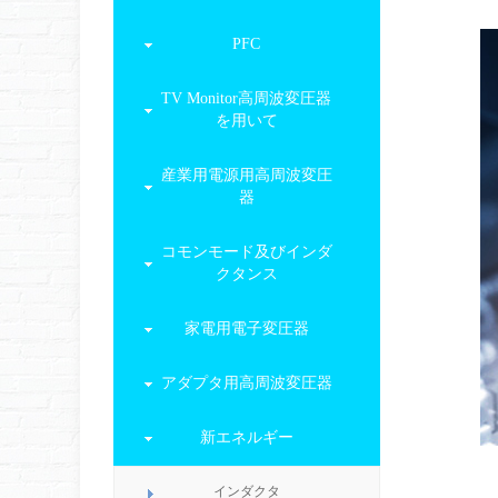
PFC
TV Monitor高周波変圧器
を用いて
産業用電源用高周波変圧
器
コモンモード及びインダ
クタンス
家電用電子変圧器
アダプタ用高周波変圧器
新エネルギー
インダクタ