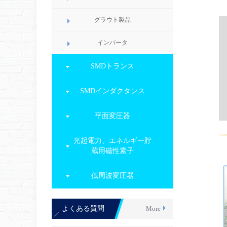
グラウト製品
インバータ
SMDトランス
SMDインダクタンス
平面変圧器
光起電力、エネルギー貯
蔵用磁性素子
低周波変圧器
よくある質問
More