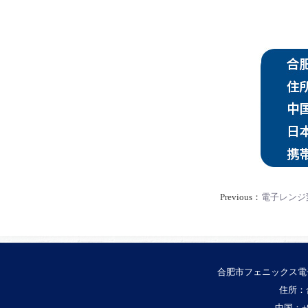
Previous：
電子レンジ変
合肥市フェニックス電
住所：
中国：+86