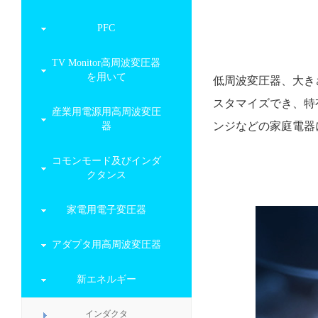
PFC
TV Monitor高周波変圧器
を用いて
低周波変圧器、大きさ
スタマイズでき、特
産業用電源用高周波変圧
ンジなどの家庭電器
器
コモンモード及びインダ
クタンス
家電用電子変圧器
アダプタ用高周波変圧器
新エネルギー
インダクタ