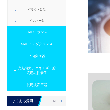
グラウト製品
インバータ
SMDトランス
SMDインダクタンス
平面変圧器
光起電力、エネルギー貯
蔵用磁性素子
低周波変圧器
よくある質問
More